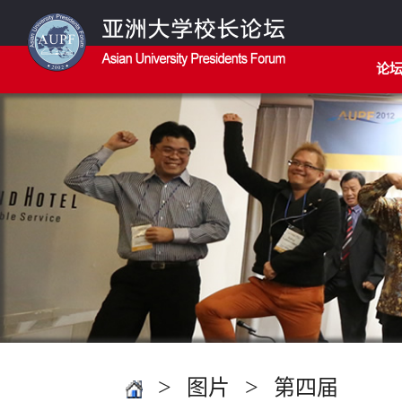
论
>
>
图片
第四届