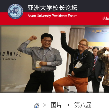
论
>
>
图片
第八届