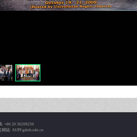
+86 20 36209250
: AUPF.gdufs.edu.cn