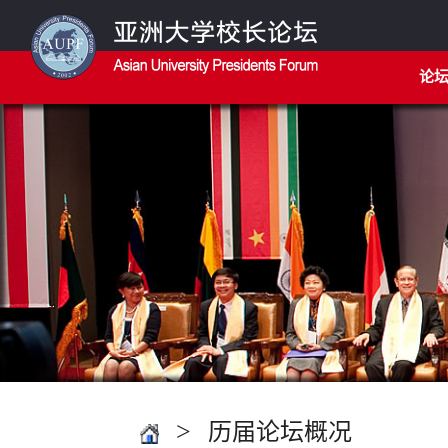
论
>
历届论坛概况