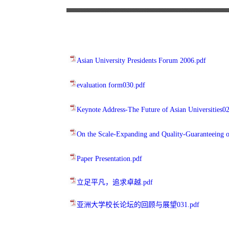
Asian University Presidents Forum 2006.pdf
evaluation form030.pdf
Keynote Address-The Future of Asian Universities0
On the Scale-Expanding and Quality-Guaranteeing o
Paper Presentation.pdf
立足平凡，追求卓越.pdf
亚洲大学校长论坛的回顾与展望031.pdf