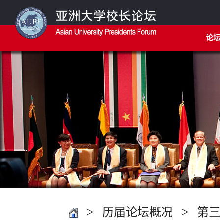
论
>
>
历届论坛概况
第