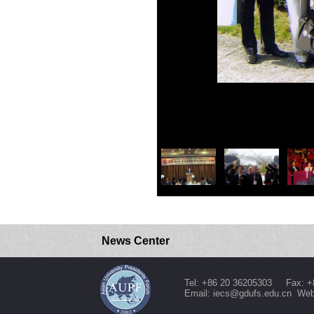
News Center
Tel: +86 20 36205303 Fax: +
Email: iecs@gdufs.edu.cn Web